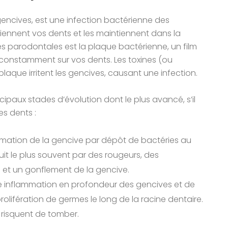
encives, est une infection bactérienne des
tiennent vos dents et les maintiennent dans la
s parodontales est la plaque bactérienne, un film
e constamment sur vos dents. Les toxines (ou
plaque irritent les gencives, causant une infection.
paux stades d’évolution dont le plus avancé, s’il
es dents :
lammation de la gencive par dépôt de bactéries au
duit le plus souvent par des rougeurs, des
t un gonflement de la gencive.
ne inflammation en profondeur des gencives et de
 prolifération de germes le long de la racine dentaire.
 risquent de tomber.