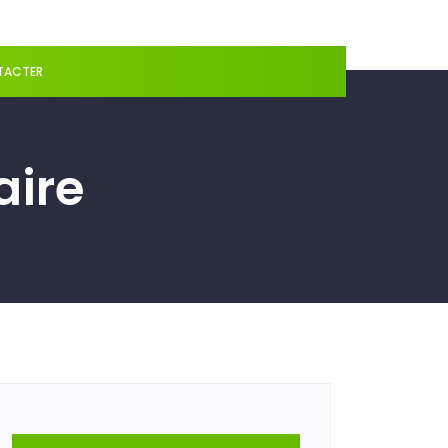
TACTER
aire