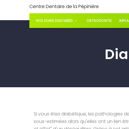
Centre Dentaire de la Pépinière
NOS SOINS DENTAIRES
ORTHODONTIE
IMPL
Dia
Si vous êtes diabétique, les pathologies d
sous-estimées alors qu'elles ont un lien étr
et effet" d'un déséquilibre. Grâce à cet a