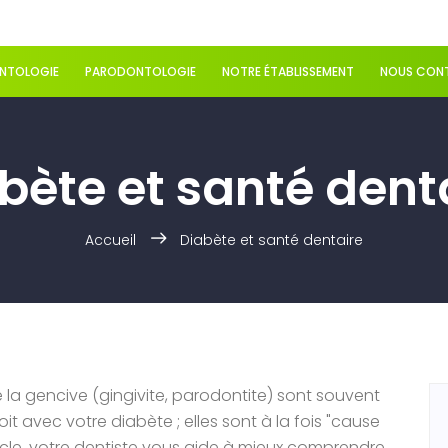
ANTOLOGIE
PARODONTOLOGIE
NOTRE ÉTABLISSEMENT
NOUS CON
bète et santé dent
Accueil
Diabète et santé dentaire
e la gencive (gingivite, parodontite) sont souvent
oit avec votre diabète ; elles sont à la fois "cause
rticle, votre dentiste vous aide à mieux comprendre