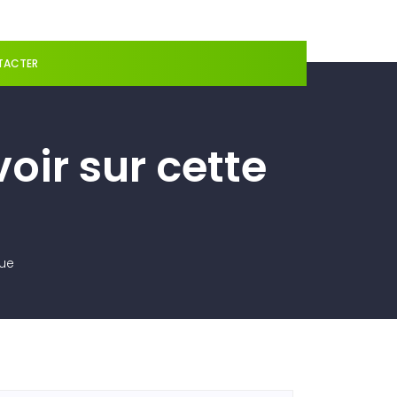
TACTER
oir sur cette
que